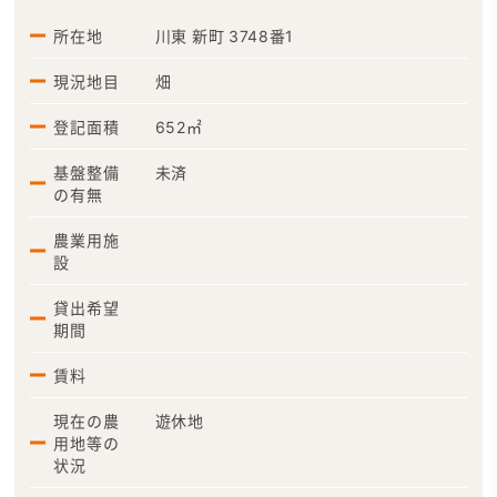
所在地
川東 新町 3748番1
現況地目
畑
登記面積
652㎡
基盤整備
未済
の有無
農業用施
設
貸出希望
期間
賃料
現在の農
遊休地
用地等の
状況