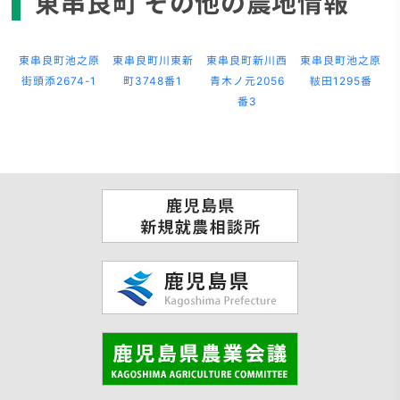
東串良町 その他の農地情報
東串良町池之原
東串良町川東新
東串良町新川西
東串良町池之原
街頭添2674-1
町3748番1
青木ノ元2056
鞁田1295番
番3