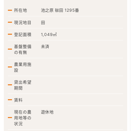
所在地
池之原 鞁田 1295番
現況地目
田
登記面積
1,049㎡
基盤整備
未済
の有無
農業用施
設
貸出希望
期間
賃料
現在の農
遊休地
用地等の
状況