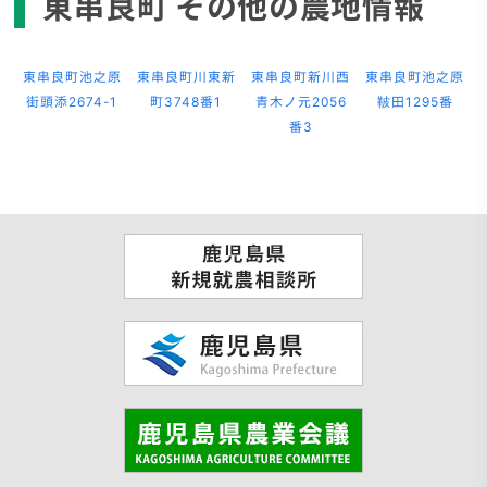
東串良町 その他の農地情報
東串良町池之原
東串良町川東新
東串良町新川西
東串良町池之原
街頭添2674-1
町3748番1
青木ノ元2056
鞁田1295番
番3