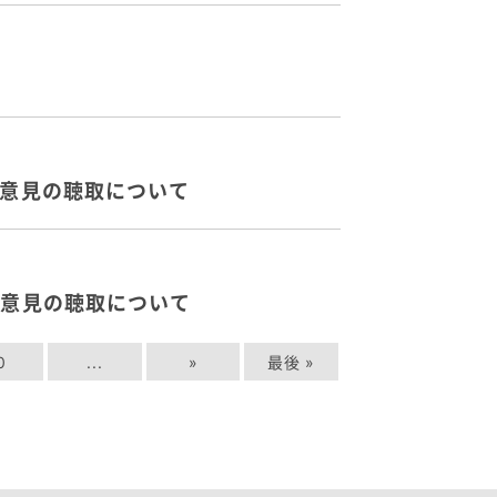
の意見の聴取について
の意見の聴取について
0
...
»
最後 »