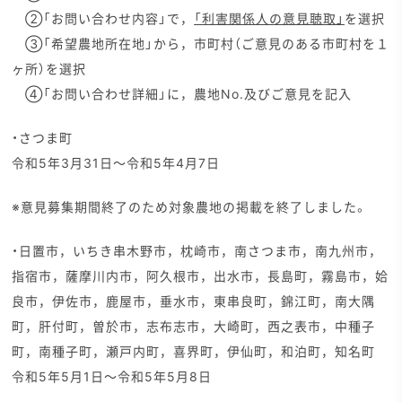
②「お問い合わせ内容」で，
「利害関係人の意見聴取」
を選択
③「希望農地所在地」から，市町村（ご意見のある市町村を１
ヶ所）を選択
④「お問い合わせ詳細」に，農地No.及びご意見を記入
・さつま町
令和5年3月31日～令和5年4月7日
※意見募集期間終了のため対象農地の掲載を終了しました。
・日置市，いちき串木野市，枕崎市，南さつま市，南九州市，
指宿市，薩摩川内市，阿久根市，出水市，長島町，霧島市，姶
良市，伊佐市，鹿屋市，垂水市，東串良町，錦江町，南大隅
町，肝付町，曽於市，志布志市，大崎町，西之表市，中種子
町，南種子町，瀬戸内町，喜界町，伊仙町，和泊町，知名町
令和5年5月1日～令和5年5月8日