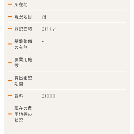
所在地
現況地目
畑
登記面積
2111㎡
基盤整備
-
の有無
農業用施
設
貸出希望
期間
賃料
21000
現在の農
用地等の
状況