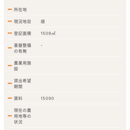
所在地
現況地目
畑
登記面積
1509㎡
基盤整備
-
の有無
農業用施
設
貸出希望
期間
賃料
15090
現在の農
用地等の
状況