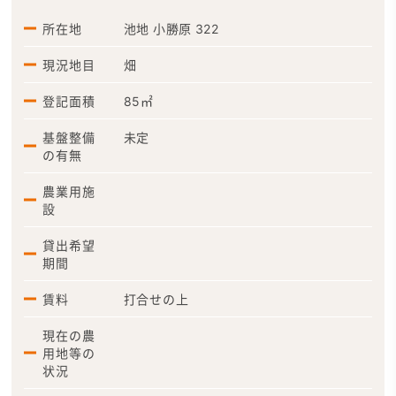
所在地
池地 小勝原 322
現況地目
畑
登記面積
85㎡
基盤整備
未定
の有無
農業用施
設
貸出希望
期間
賃料
打合せの上
現在の農
用地等の
状況